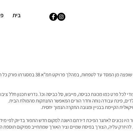
בית
פר
דירה בבניין דירות משנות ה-80 ברעננה, אשר שופצה מן
די לכל פרט כמו מכונת כביסה, מייבש, סל כביסה וכו'. נדרש תכנון חלל צי
יקאלית הקיימת בבניין ומגובה התקרה הנמוך יחסית.
ור היו נכונים לאתגר הפיכת דירתם הישנה למקום חדש התפור בדיוק לפי מי
 להיזרק עליה, הצורך בפיסת שמיים וציר האורך שמתחייב ממיקום תוספת המ